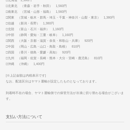
□北海道 2,380円
□北東北 （青森・岩手・秋田） 1,560円
□南東北 （宮城・山形・福島） 1,560円
□関東 （茨城・栃木・群馬・埼玉・千葉・神奈川・山梨・東京） 1,380円
□信越 （新潟・長野） 1,380円
□北陸 （富山・石川・福井） 1,160円
□中部 （静岡・愛知・三重・岐阜） 1,160円
□関西 （大阪・京都・滋賀・奈良・和歌山・兵庫） 920円
□中国 （岡山・広島・山口・鳥取・島根） 810円
□四国 （香川・徳島・愛媛・高知） 920円
□九州 （福岡・佐賀・長崎・熊本・大分・宮崎・鹿児島） 810円
□沖縄 （沖縄） 1,400円
[※上記金額は内税表示です]
なお、配送区分はヤマト運輸が設定したものとなっております。
到着時不在の場合、ヤマト運輸側での保管方法が冷凍に切り替わる場合がございま
す。
支払い方法について