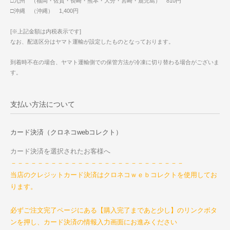
□九州 （福岡・佐賀・長崎・熊本・大分・宮崎・鹿児島） 810円
□沖縄 （沖縄） 1,400円
[※上記金額は内税表示です]
なお、配送区分はヤマト運輸が設定したものとなっております。
到着時不在の場合、ヤマト運輸側での保管方法が冷凍に切り替わる場合がございま
す。
支払い方法について
カード決済（クロネコwebコレクト）
カード決済を選択されたお客様へ
－－－－－－－－－－－－－－－－－－－－－－－－－－
当店のクレジットカード決済はクロネコｗｅｂコレクトを使用してお
ります。
必ずご注文完了ページにある【購入完了まであと少し】のリンクボタ
ンを押し、カード決済の情報入力画面にお進みください