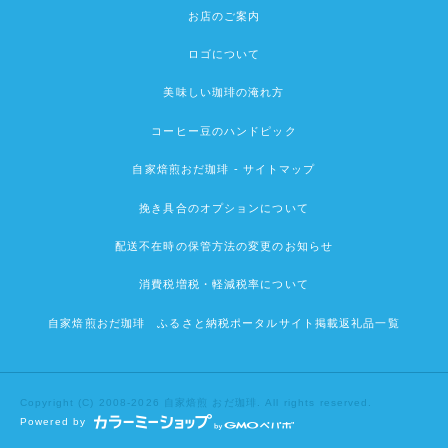
お店のご案内
ロゴについて
美味しい珈琲の淹れ方
コーヒー豆のハンドピック
自家焙煎おだ珈琲 - サイトマップ
挽き具合のオプションについて
配送不在時の保管方法の変更のお知らせ
消費税増税・軽減税率について
自家焙煎おだ珈琲 ふるさと納税ポータルサイト掲載返礼品一覧
Copyright (C) 2008-2026 自家焙煎 おだ珈琲. All rights reserved.
Powered by