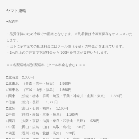
ヤマト運輸
■配送料
・品質保持のため冷蔵での配送となります。※到着後は冷凍室保存をオススメいた
します。
・以下に示す全ての配送料金にはクール便（冷蔵）の料金が含まれています。
・1kg以上のご注文で下記料金から 300円を当店が負担いたします。
＝＝各配送地域別 配送料（クール料金を含む）＝＝
□北海道 2,380円
□北東北 （青森・岩手・秋田） 1,560円
□南東北 （宮城・山形・福島） 1,560円
□関東 （茨城・栃木・群馬・埼玉・千葉・神奈川・山梨・東京） 1,380円
□信越 （新潟・長野） 1,380円
□北陸 （富山・石川・福井） 1,160円
□中部 （静岡・愛知・三重・岐阜） 1,160円
□関西 （大阪・京都・滋賀・奈良・和歌山・兵庫） 920円
□中国 （岡山・広島・山口・鳥取・島根） 810円
□四国 （香川・徳島・愛媛・高知） 920円