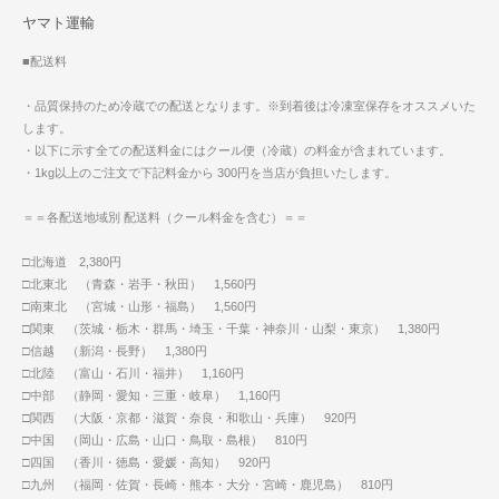
ヤマト運輸
■配送料
・品質保持のため冷蔵での配送となります。※到着後は冷凍室保存をオススメいた
します。
・以下に示す全ての配送料金にはクール便（冷蔵）の料金が含まれています。
・1kg以上のご注文で下記料金から 300円を当店が負担いたします。
＝＝各配送地域別 配送料（クール料金を含む）＝＝
□北海道 2,380円
□北東北 （青森・岩手・秋田） 1,560円
□南東北 （宮城・山形・福島） 1,560円
□関東 （茨城・栃木・群馬・埼玉・千葉・神奈川・山梨・東京） 1,380円
□信越 （新潟・長野） 1,380円
□北陸 （富山・石川・福井） 1,160円
□中部 （静岡・愛知・三重・岐阜） 1,160円
□関西 （大阪・京都・滋賀・奈良・和歌山・兵庫） 920円
□中国 （岡山・広島・山口・鳥取・島根） 810円
□四国 （香川・徳島・愛媛・高知） 920円
□九州 （福岡・佐賀・長崎・熊本・大分・宮崎・鹿児島） 810円