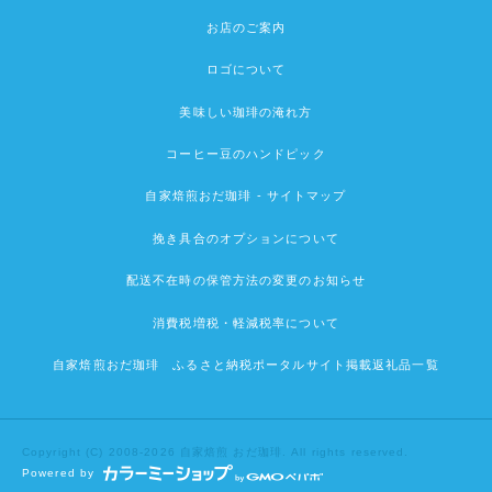
お店のご案内
ロゴについて
美味しい珈琲の淹れ方
コーヒー豆のハンドピック
自家焙煎おだ珈琲 - サイトマップ
挽き具合のオプションについて
配送不在時の保管方法の変更のお知らせ
消費税増税・軽減税率について
自家焙煎おだ珈琲 ふるさと納税ポータルサイト掲載返礼品一覧
Copyright (C) 2008-2026 自家焙煎 おだ珈琲. All rights reserved.
Powered by