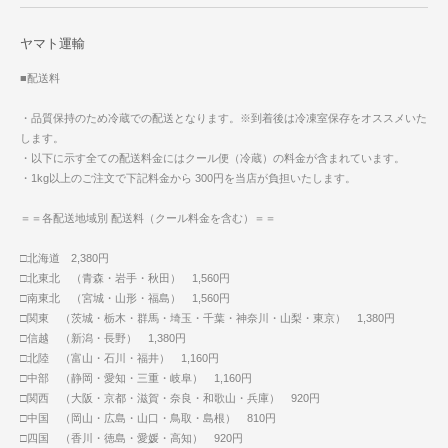
ヤマト運輸
■配送料
・品質保持のため冷蔵での配送となります。※到着後は冷凍室保存をオススメいた
します。
・以下に示す全ての配送料金にはクール便（冷蔵）の料金が含まれています。
・1kg以上のご注文で下記料金から 300円を当店が負担いたします。
＝＝各配送地域別 配送料（クール料金を含む）＝＝
□北海道 2,380円
□北東北 （青森・岩手・秋田） 1,560円
□南東北 （宮城・山形・福島） 1,560円
□関東 （茨城・栃木・群馬・埼玉・千葉・神奈川・山梨・東京） 1,380円
□信越 （新潟・長野） 1,380円
□北陸 （富山・石川・福井） 1,160円
□中部 （静岡・愛知・三重・岐阜） 1,160円
□関西 （大阪・京都・滋賀・奈良・和歌山・兵庫） 920円
□中国 （岡山・広島・山口・鳥取・島根） 810円
□四国 （香川・徳島・愛媛・高知） 920円