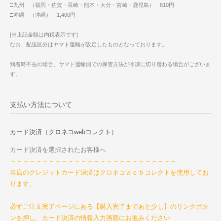
□九州 （福岡・佐賀・長崎・熊本・大分・宮崎・鹿児島） 810円
□沖縄 （沖縄） 1,400円
[※上記金額は内税表示です]
なお、配送区分はヤマト運輸が設定したものとなっております。
到着時不在の場合、ヤマト運輸側での保管方法が冷凍に切り替わる場合がございま
す。
支払い方法について
カード決済（クロネコwebコレクト）
カード決済を選択されたお客様へ
－－－－－－－－－－－－－－－－－－－－－－－－－－
当店のクレジットカード決済はクロネコｗｅｂコレクトを使用してお
ります。
必ずご注文完了ページにある【購入完了まであと少し】のリンクボタ
ンを押し、カード決済の情報入力画面にお進みください