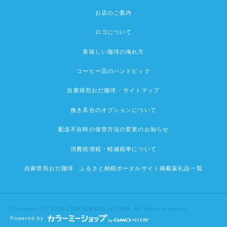
お店のご案内
ロゴについて
美味しい珈琲の淹れ方
コーヒー豆のハンドピック
自家焙煎おだ珈琲 - サイトマップ
挽き具合のオプションについて
配送不在時の保管方法の変更のお知らせ
消費税増税・軽減税率について
自家焙煎おだ珈琲 ふるさと納税ポータルサイト掲載返礼品一覧
Copyright (C) 2008-2026 自家焙煎 おだ珈琲. All rights reserved.
Powered by