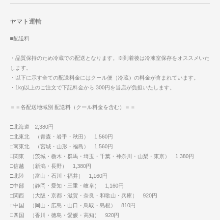
ヤマト運輸
■配送料
・品質保持のため冷蔵での配送となります。※到着後は冷凍室保存をオススメいた
します。
・以下に示す全ての配送料金にはクール便（冷蔵）の料金が含まれています。
・1kg以上のご注文で下記料金から 300円を当店が負担いたします。
＝＝各配送地域別 配送料（クール料金を含む）＝＝
□北海道 2,380円
□北東北 （青森・岩手・秋田） 1,560円
□南東北 （宮城・山形・福島） 1,560円
□関東 （茨城・栃木・群馬・埼玉・千葉・神奈川・山梨・東京） 1,380円
□信越 （新潟・長野） 1,380円
□北陸 （富山・石川・福井） 1,160円
□中部 （静岡・愛知・三重・岐阜） 1,160円
□関西 （大阪・京都・滋賀・奈良・和歌山・兵庫） 920円
□中国 （岡山・広島・山口・鳥取・島根） 810円
□四国 （香川・徳島・愛媛・高知） 920円