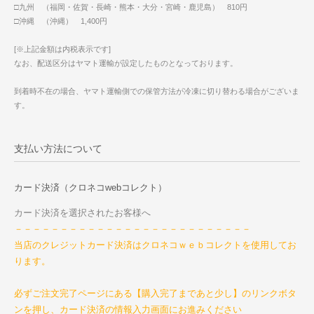
□九州 （福岡・佐賀・長崎・熊本・大分・宮崎・鹿児島） 810円
□沖縄 （沖縄） 1,400円
[※上記金額は内税表示です]
なお、配送区分はヤマト運輸が設定したものとなっております。
到着時不在の場合、ヤマト運輸側での保管方法が冷凍に切り替わる場合がございま
す。
支払い方法について
カード決済（クロネコwebコレクト）
カード決済を選択されたお客様へ
－－－－－－－－－－－－－－－－－－－－－－－－－－
当店のクレジットカード決済はクロネコｗｅｂコレクトを使用してお
ります。
必ずご注文完了ページにある【購入完了まであと少し】のリンクボタ
ンを押し、カード決済の情報入力画面にお進みください