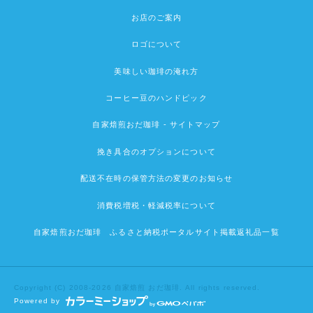
お店のご案内
ロゴについて
美味しい珈琲の淹れ方
コーヒー豆のハンドピック
自家焙煎おだ珈琲 - サイトマップ
挽き具合のオプションについて
配送不在時の保管方法の変更のお知らせ
消費税増税・軽減税率について
自家焙煎おだ珈琲 ふるさと納税ポータルサイト掲載返礼品一覧
Copyright (C) 2008-2026 自家焙煎 おだ珈琲. All rights reserved.
Powered by