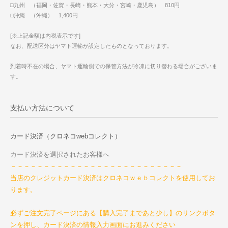
□九州 （福岡・佐賀・長崎・熊本・大分・宮崎・鹿児島） 810円
□沖縄 （沖縄） 1,400円
[※上記金額は内税表示です]
なお、配送区分はヤマト運輸が設定したものとなっております。
到着時不在の場合、ヤマト運輸側での保管方法が冷凍に切り替わる場合がございま
す。
支払い方法について
カード決済（クロネコwebコレクト）
カード決済を選択されたお客様へ
－－－－－－－－－－－－－－－－－－－－－－－－－－
当店のクレジットカード決済はクロネコｗｅｂコレクトを使用してお
ります。
必ずご注文完了ページにある【購入完了まであと少し】のリンクボタ
ンを押し、カード決済の情報入力画面にお進みください