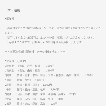
ヤマト運輸
■配送料
・品質保持のため冷蔵での配送となります。※到着後は冷凍室保存をオススメいた
します。
・以下に示す全ての配送料金にはクール便（冷蔵）の料金が含まれています。
・1kg以上のご注文で下記料金から 300円を当店が負担いたします。
＝＝各配送地域別 配送料（クール料金を含む）＝＝
□北海道 2,380円
□北東北 （青森・岩手・秋田） 1,560円
□南東北 （宮城・山形・福島） 1,560円
□関東 （茨城・栃木・群馬・埼玉・千葉・神奈川・山梨・東京） 1,380円
□信越 （新潟・長野） 1,380円
□北陸 （富山・石川・福井） 1,160円
□中部 （静岡・愛知・三重・岐阜） 1,160円
□関西 （大阪・京都・滋賀・奈良・和歌山・兵庫） 920円
□中国 （岡山・広島・山口・鳥取・島根） 810円
□四国 （香川・徳島・愛媛・高知） 920円